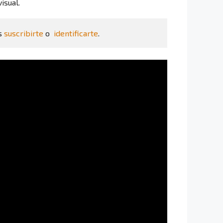
isual.
s 
suscribirte
 o  
identificarte
.