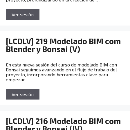
Ver sesión
[LCDLV] 219 Modelado BIM com
Blender y Bonsai (V)
En esta nueva sesión del curso de modelado BIM con
Bonsai seguimos avanzando en el flujo de trabajo del
proyecto, incorporando herramientas clave para
empezar …
Ver sesión
[LCDLV] 216 Modelado BIM com
Blender y Bonsai (IV)