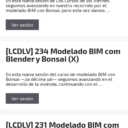
En esta nueva sesión de Los Cursos de los Viernes
seguimos avanzando en nuestro recorrido por el
modelado BIM con Bonsai, pero esta vez damos …
Ver sesión
[LCDLV] 234 Modelado BIM com
Blender y Bonsai (X)
En esta nueva sesión del curso de modelado BIM con
Bonsai —¡la décima ya!— seguimos avanzando en el
desarrollo de la vivienda, continuando con el …
Ver sesión
[LCDLV] 231 Modelado BIM com