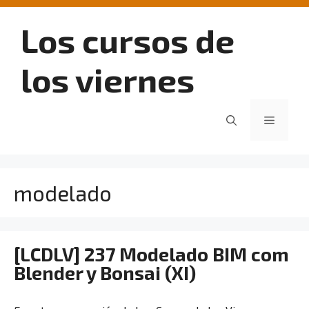
Saltar
al
Los cursos de
contenido
los viernes
Menú
modelado
[LCDLV] 237 Modelado BIM com
Blender y Bonsai (XI)