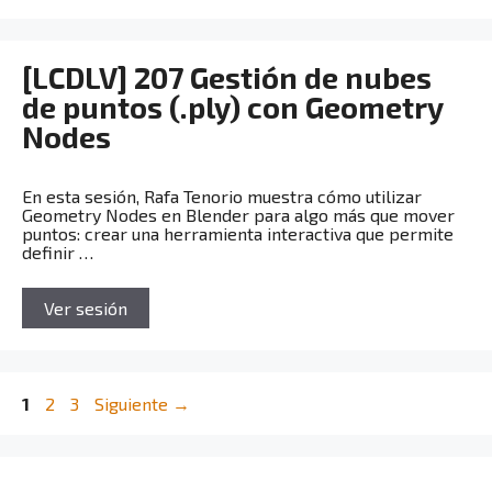
[LCDLV] 207 Gestión de nubes
de puntos (.ply) con Geometry
Nodes
En esta sesión, Rafa Tenorio muestra cómo utilizar
Geometry Nodes en Blender para algo más que mover
puntos: crear una herramienta interactiva que permite
definir …
Ver sesión
Página
Página
Página
1
2
3
Siguiente
→