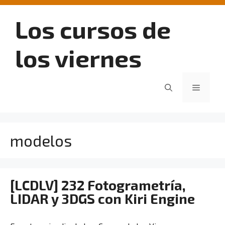
Saltar
al
Los cursos de
contenido
los viernes
Menú
modelos
[LCDLV] 232 Fotogrametría,
LIDAR y 3DGS con Kiri Engine