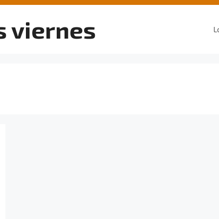
s viernes
L