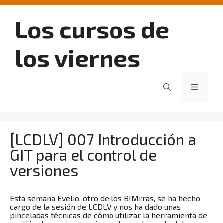
Saltar
al
Los cursos de
contenido
los viernes
Menú
[LCDLV] 007 Introducción a
GIT para el control de
versiones
Esta semana Evelio, otro de los BIMrras, se ha hecho
cargo de la sesión de LCDLV y nos ha dado unas
pinceladas técnicas de cómo utilizar la herramienta de