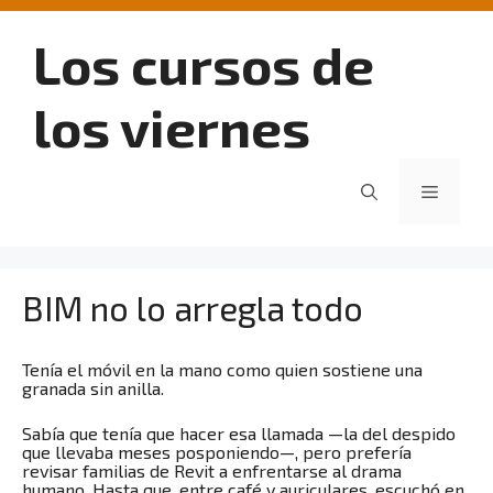
Saltar
al
Los cursos de
contenido
los viernes
Menú
BIM no lo arregla todo
Tenía el móvil en la mano como quien sostiene una
granada sin anilla.
Sabía que tenía que hacer esa llamada —la del despido
que llevaba meses posponiendo—, pero prefería
revisar familias de Revit a enfrentarse al drama
humano. Hasta que, entre café y auriculares, escuchó en