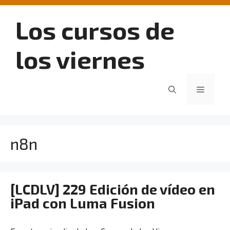
Saltar
al
Los cursos de
contenido
los viernes
Menú
n8n
[LCDLV] 229 Edición de vídeo en
iPad con Luma Fusion