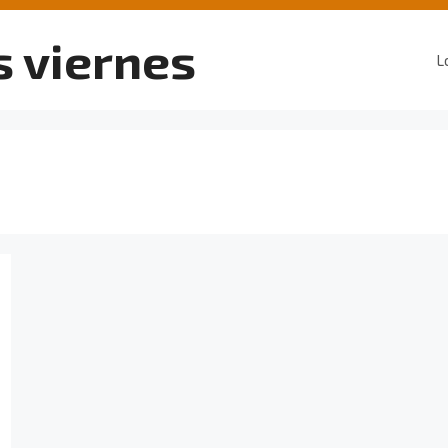
s viernes
L