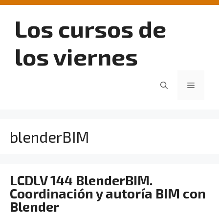
Saltar
al
Los cursos de
contenido
los viernes
Menú
blenderBIM
LCDLV 144 BlenderBIM.
Coordinación y autoría BIM con
Blender