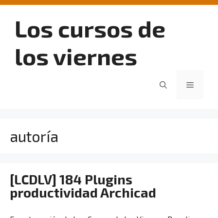
Saltar
al
Los cursos de
contenido
los viernes
Menú
autoría
[LCDLV] 184 Plugins
productividad Archicad